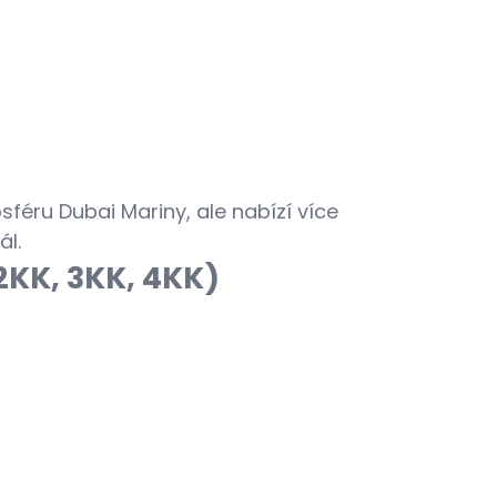
éru Dubai Mariny, ale nabízí více
ál.
2KK, 3KK, 4KK)