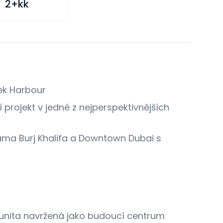
2+kk
ek Harbour
projekt v jedné z nejperspektivnějších
ama Burj Khalifa a Downtown Dubai s
unita navržená jako budoucí centrum