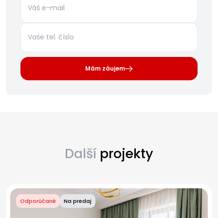
Mám záujem
Další
projekty
Odporúčané
Na predaj