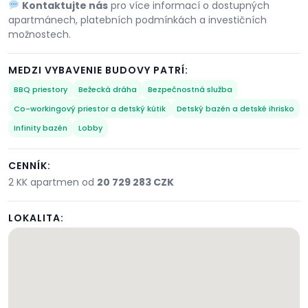
Kontaktujte nás
pro více informací o dostupných
apartmánech, platebních podmínkách a investičních
možnostech.
MEDZI VYBAVENIE BUDOVY PATRÍ:
BBQ priestory
Bežecká dráha
Bezpečnostná služba
Co-workingový priestor a detský kútik
Detský bazén a detské ihrisko
Infinity bazén
Lobby
CENNÍK:
2 KK apartmen od
20 729 283 CZK
LOKALITA: