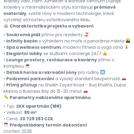
Arabský záliv, Palm Jumeirah a ikonické centrum Dubaje.
Interiéry v minimalistickém stylu kombinují
prémiové
materiály
, světlé tóny a moderní technologie, které
vytvářejí atmosféru sofistikovaného klidu.
Charakteristika projektu a vybavení
•
Soukromá pláž
přímo pro rezidenty
•
Infinity bazén
s výhledem na moře a panoráma města
•
Spa a wellness centrum
, moderní fitness a yoga zóna
•
Elegantní lobby
se službami concierge 24/7
•
Lounge prostory, restaurace a kavárny
přímo v
komplexu
•
Dětská herna a rekreační zóny
pro rodiny
•
Podzemní parkování
a vysoký standard bezpečnosti
•
Přímý přístup
na Sheikh Zayed Road – Burj Khalifa, Dubai
Marina a Business Bay do 15–20 minut
Parametry nabízeného apartmánu
• Typ:
2KK apartmán (1BR)
• Velikost:
85 m²
• Cena:
20 729 283 CZK
Předpokládaný termín dokončení
čtvrtletí 2028