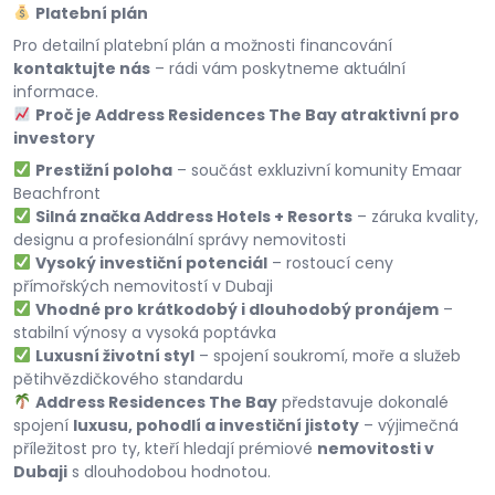
Platební plán
Pro detailní platební plán a možnosti financování
kontaktujte nás
– rádi vám poskytneme aktuální
informace.
Proč je Address Residences The Bay atraktivní pro
investory
Prestižní poloha
– součást exkluzivní komunity Emaar
Beachfront
Silná značka Address Hotels + Resorts
– záruka kvality,
designu a profesionální správy nemovitosti
Vysoký investiční potenciál
– rostoucí ceny
přímořských nemovitostí v Dubaji
Vhodné pro krátkodobý i dlouhodobý pronájem
–
stabilní výnosy a vysoká poptávka
Luxusní životní styl
– spojení soukromí, moře a služeb
pětihvězdičkového standardu
Address Residences The Bay
představuje dokonalé
spojení
luxusu, pohodlí a investiční jistoty
– výjimečná
příležitost pro ty, kteří hledají prémiové
nemovitosti v
Dubaji
s dlouhodobou hodnotou.