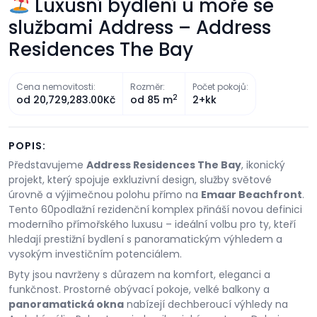
Luxusní bydlení u moře se
službami Address – Address
Residences The Bay
Cena nemovitosti:
Rozměr:
Počet pokojů:
2
od
20,729,283.00Kč
od
85 m
2+kk
POPIS:
Představujeme
Address Residences The Bay
, ikonický
projekt, který spojuje exkluzivní design, služby světové
úrovně a výjimečnou polohu přímo na
Emaar Beachfront
.
Tento 60podlažní rezidenční komplex přináší novou definici
moderního přímořského luxusu – ideální volbu pro ty, kteří
hledají prestižní bydlení s panoramatickým výhledem a
vysokým investičním potenciálem.
Byty jsou navrženy s důrazem na komfort, eleganci a
funkčnost. Prostorné obývací pokoje, velké balkony a
panoramatická okna
nabízejí dechberoucí výhledy na