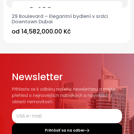
29 Boulevard – Elegantní bydlení v srdci
Downtown Dubai
od
14,582,000.00 Kč
Newsletter
Přihlaste se k odběru našeho newsletteru a mějte
přehled o nejnovějších nabídkách a novinkách z
oblasti nemovitostí.
Prihlásiť sa na odber