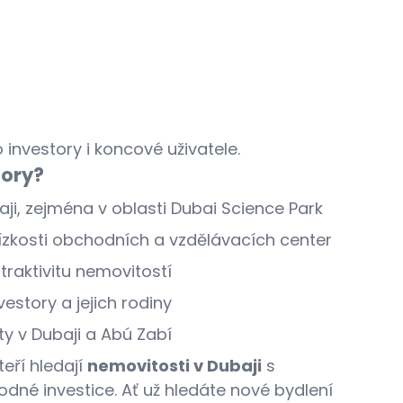
 investory i koncové uživatele.
tory?
i, zejména v oblasti Dubai Science Park
ízkosti obchodních a vzdělávacích center
traktivitu nemovitostí
estory a jejich rodiny
y v Dubaji a Abú Zabí
teří hledají
nemovitosti v Dubaji
s
odné investice.
Ať už hledáte nové bydlení