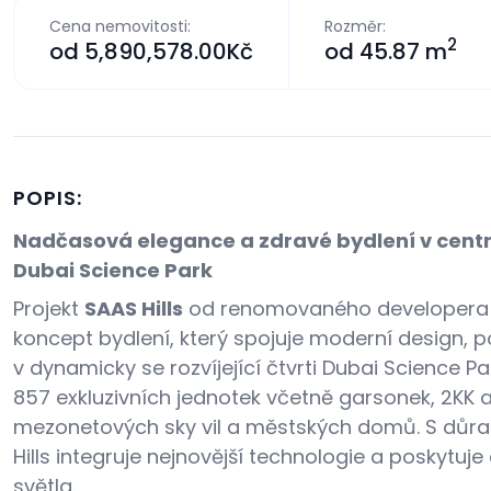
Cena nemovitosti:
Rozměr:
2
od
5,890,578.00Kč
od
45.87 m
POPIS:
Nadčasová elegance a zdravé bydlení v centru 
Dubai Science Park
Projekt
SAAS Hills
od renomovaného developera S
koncept bydlení, který spojuje moderní design, p
v dynamicky se rozvíjející čtvrti Dubai Science Pa
857 exkluzivních jednotek včetně garsonek, 2KK 
mezonetových sky vil a městských domů.
S důra
Hills integruje nejnovější technologie a poskytuj
světla.