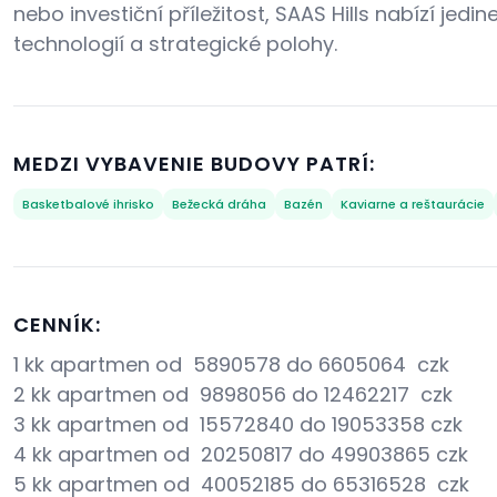
nebo investiční příležitost, SAAS Hills nabízí je
technologií a strategické polohy.
MEDZI VYBAVENIE BUDOVY PATRÍ:
Basketbalové ihrisko
Bežecká dráha
Bazén
Kaviarne a reštaurácie
CENNÍK:
1 kk apartmen od 5890578 do 6605064 czk
2 kk apartmen od 9898056 do 12462217 czk
3 kk apartmen od 15572840 do 19053358 czk
4 kk apartmen od 20250817 do 49903865 czk
5 kk apartmen od 40052185 do 65316528 czk