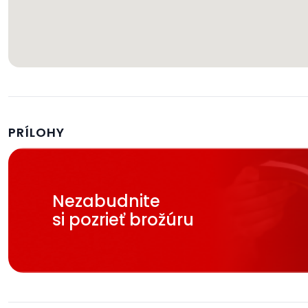
PRÍLOHY
Nezabudnite
si pozrieť brožúru