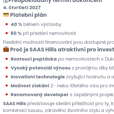
🗓 Předpokládaný termín dokončení
4. čtvrtletí 2027
Platební plán
40 %
během výstavby
60 %
při předání nemovitosti
Flexibilní možnosti financování jsou dostupné pro
Proč je SAAS Hills atraktivní pro inves
Rostoucí poptávka
po nemovitostech v Dubaj
Vysoký potenciál výnosu
z pronájmu díky bl
Inovativní technologie
zvyšující hodnotu a a
Možnost získání
2- nebo 10letého víza pro inv
Renomovaný developer
s úspěšnými projekt
SAAS Hills
představuje ideální příležitost pro ty, k
kombinací luxusu, zdravého životního stylu a výh