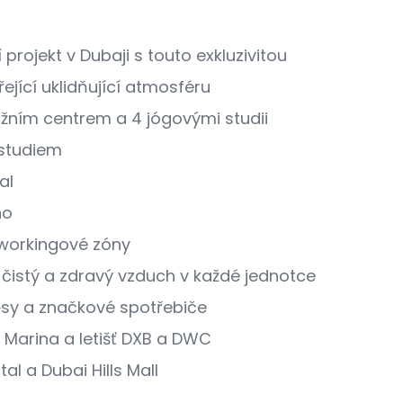
 projekt v Dubaji s touto exkluzivitou
ející uklidňující atmosféru
žním centrem a 4 jógovými studii
 studiem
al
no
oworkingové zóny
 čistý a zdravý vzduch v každé jednotce
sy a značkové spotřebiče
 Marina a letišť DXB a DWC
al a Dubai Hills Mall