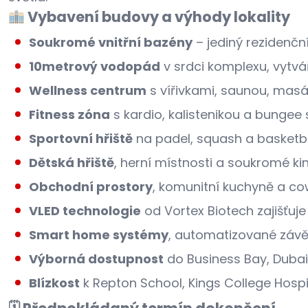
Vybavení budovy a výhody lokality
Soukromé vnitřní bazény
– jediný rezidenční
10metrový vodopád
v srdci komplexu, vytvář
Wellness centrum
s vířivkami, saunou, masá
Fitness zóna
s kardio, kalistenikou a bungee
Sportovní hřiště
na padel, squash a basketb
Dětská hřiště
, herní místnosti a soukromé ki
Obchodní prostory
, komunitní kuchyně a c
VLED technologie
od Vortex Biotech zajišťuje
Smart home systémy
, automatizované závě
Výborná dostupnost
do Business Bay, Dubai
Blízkost
k Repton School, Kings College Hospit