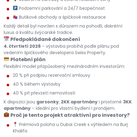
Podzemní parkování a 24/7 bezpečnost
Butikové obchody a špičkové restaurace
Každý detail byl navržen s důrazem na pohodlí, diskrétní
luxus a kvalitu švýcarské tradice.
Předpokládané dokončení
4. čtvrtletí 2026
– výstavba probíhá podle plánu pod
vedením špičkového developera Swiss Property.
Platební plán
Flexibilní model přizpůsobený mezinárodním investorům:
20 % při podpisu rezervační smlouvy
40 % během výstavby
40 % při převzetí nemovitosti
K dispozici jsou
garsonky
,
2KK apartmány
i prostorné
3KK
apartmány
– ideální pro vlastní bydlení i pronájem.
Proč je tento projekt atraktivní pro investory?
Prémiová poloha u Dubai Creek s výhledem na Burj
Khalifa