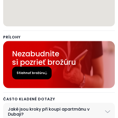
PRÍLOHY
Nezabudnite
si pozrieť brožúru
Stiahnuť brožúru
ČASTO KLADENÉ DOTAZY
Jaké jsou kroky při koupi apartmánu v
Dubaji?