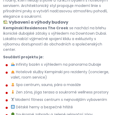
i rodiny, kteří hledají stylové a funkční bydlení s hotelovým
servisem. Architektonický styl propojuje moderní linie s
přírodními prvky a vytváří nadčasovou atmosféru pohodlí,
elegance a soukromí.
Vybavení a výhody budovy
Kempinski Residences The Creek
se nachází na břehu
ikonické dubajské zátoky s výhledem na Downtown Dubai.
Lokalita nabízí výjimečné spojení klidu a exkluzivity s
výbornou dostupností do obchodních a společenských
center.
Součástí projektu je:
Infinity bazén s výhledem na panorama Dubaje
Hotelové služby Kempinski pro rezidenty (concierge,
valet, room service)
Spa centrum, sauna, pára a masáže
Zen zóna, jóga terasa a soukromé wellness prostory
🏋️ Moderní fitness centrum s nejnovějším vybavením
Dětské herny a bezpečné hřiště
Soukromé zahrady a zelené relaxační zóny