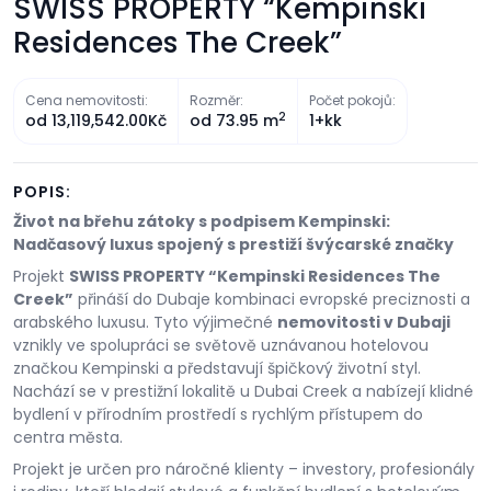
SWISS PROPERTY “Kempinski
Residences The Creek”
Cena nemovitosti:
Rozměr:
Počet pokojů:
2
od
13,119,542.00Kč
od
73.95 m
1+kk
POPIS:
Život na břehu zátoky s podpisem Kempinski:
Nadčasový luxus spojený s prestiží švýcarské značky
Projekt
SWISS PROPERTY “Kempinski Residences The
Creek”
přináší do Dubaje kombinaci evropské preciznosti a
arabského luxusu. Tyto výjimečné
nemovitosti v Dubaji
vznikly ve spolupráci se světově uznávanou hotelovou
značkou Kempinski a představují špičkový životní styl.
Nachází se v prestižní lokalitě u Dubai Creek a nabízejí klidné
bydlení v přírodním prostředí s rychlým přístupem do
centra města.
Projekt je určen pro náročné klienty – investory, profesionály