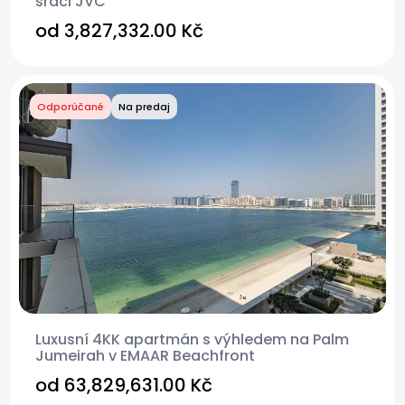
srdci JVC
od
3,827,332.00 Kč
Odporúčané
Na predaj
Luxusní 4KK apartmán s výhledem na Palm
Jumeirah v EMAAR Beachfront
od
63,829,631.00 Kč