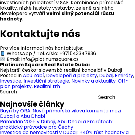
investičních příležitostí v SAE. Kombinace přímořské
lokality, nízké hustoty výstavby, zeleně a silného
developera vytváří
velmi silný potenciál růstu
hodnoty
.
Kontaktujte nás
Pro více informací nás kontaktujte:
WhatsApp / Tel. číslo: +971543347936
Email:
info@platinumsquare.cz
Platinum Square Real Estate Dubai
Nejstarší česko-slovenská realitní kancelář v Dubaji
Posted in
Abú Zabí
,
Developeři a projekty
,
Dubaj
,
Emiráty
,
Investice
,
Investiční strategie
,
Novinky a aktuality
,
Off-
plan projekty
,
Realitní trh
Search
Search
Najnovšie články
Bayn by ORA: Nová přímořská vilová komunita mezi
Dubají a Abu Dhabi
Ramadan 2026 v Dubaji, Abu Dhabi a Emirátech:
praktický průvodce pro Čechy
Investice do nemovitosti v Dubaji: +40% růst hodnoty a