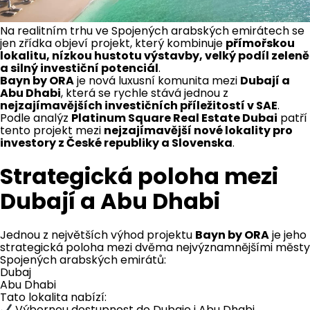
Na realitním trhu ve Spojených arabských emirátech se
jen zřídka objeví projekt, který kombinuje
přímořskou
lokalitu, nízkou hustotu výstavby, velký podíl zeleně
a silný investiční potenciál
.
Bayn by ORA
je nová luxusní komunita mezi
Dubají a
Abu Dhabi
, která se rychle stává jednou z
nejzajímavějších investičních příležitostí v SAE
.
Podle analýz
Platinum Square Real Estate Dubai
patří
tento projekt mezi
nejzajímavější nové lokality pro
investory z České republiky a Slovenska
.
Strategická poloha mezi
Dubají a Abu Dhabi
Jednou z největších výhod projektu
Bayn by ORA
je jeho
strategická poloha mezi dvěma nejvýznamnějšími městy
Spojených arabských emirátů:
Dubaj
Abu Dhabi
Tato lokalita nabízí:
Výbornou dostupnost do Dubaje i Abu Dhabi