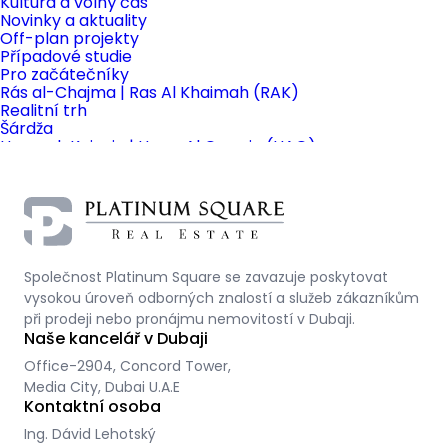
Kultura a volný čas
Novinky a aktuality
Off-plan projekty
Případové studie
Pro začátečníky
Rás al-Chajma | Ras Al Khaimah (RAK)
Realitní trh
Šárdža
Umm al-Kajvajn | Umm Al Quwain (UAQ)
Výnosy a ROI
Život v SAE
Společnost Platinum Square se zavazuje poskytovat
vysokou úroveň odborných znalostí a služeb zákazníkům
při prodeji nebo pronájmu nemovitostí v Dubaji.
Naše kancelář v Dubaji
Office-2904, Concord Tower,
Media City, Dubai U.A.E
Kontaktní osoba
Ing. Dávid Lehotský